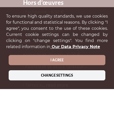
Hors d’œuvres
• Fattouche – 6,50 €
To ensure high quality standards, we use cookies
• Yaourt aux concombres – 5,00
for functional and statistical reasons. By clicking "I
€
agree", you consent to the use of these cookies.
• Hommos – 6,50 €
Current cookie settings can be changed by
• Hommos mohammassa – 7,50
clicking on "change settings". You find more
€
related information in
Our Data Privacy Note
• Chaussons farcis (Fromage,
épinards et viande) – 6,00 €
I AGREE
• Caviar d’aubergines – 6,50 €
• Falafels et sa sauce taratour –
6,00 €
CHANGE SETTINGS
• Samki harra – 7,50 €
• Tartes a
... read more
ABOUT US